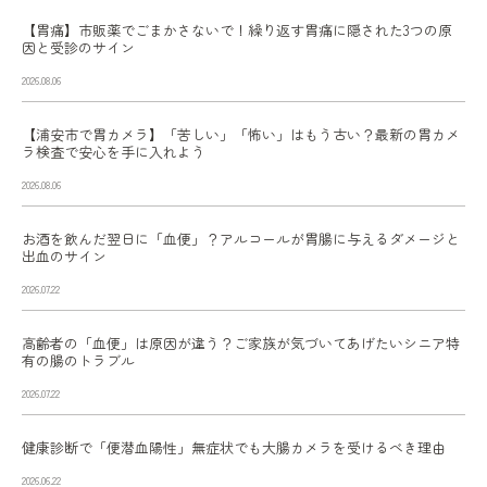
【胃痛】市販薬でごまかさないで！繰り返す胃痛に隠された3つの原
因と受診のサイン
2026.08.06
【浦安市で胃カメラ】「苦しい」「怖い」はもう古い？最新の胃カメ
ラ検査で安心を手に入れよう
2026.08.06
お酒を飲んだ翌日に「血便」？アルコールが胃腸に与えるダメージと
出血のサイン
2026.07.22
高齢者の「血便」は原因が違う？ご家族が気づいてあげたいシニア特
有の腸のトラブル
2026.07.22
健康診断で「便潜血陽性」無症状でも大腸カメラを受けるべき理由
2026.06.22