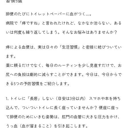
習慣5選
排便のたびにトイレットペーパーに血がつく…。
病院で「痔ですね」と言われたけれど、なかなか治らない、ある
いは何度も繰り返してしまう。そんなお悩みはありませんか？
痔による血便は、実は日々の「生活習慣」と密接に結びついてい
ます。
薬に頼るだけでなく、毎日のルーティンを少し見直すだけで、お
尻への負担は劇的に減らすことができます。今日は、今日からで
きる5つの予防習慣をご紹介します。
1. トイレに「長居」しない（目安は3分以内） スマホや本を持ち
込んで、ついついトイレに長く座っていませんか？ 便座に座っ
て排便のためにいきむ姿勢は、肛門の血管に大きな圧力をかけ、
うっ血（血が溜まること）を引き起こします。