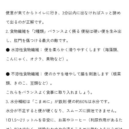
便意が来てからトイレに行き、3分以内に出なければスッと諦め
て出るのが正解です。
2. 食物繊維を「2種類」バランスよく摂る 便秘は硬い便を生み出
し、肛門を傷つける最大の敵です。
● 水溶性食物繊維： 便を柔らかく滑りやすくします（海藻類、
こんにゃく、オクラ、果物など）。
● 不溶性食物繊維： 便のカサを増やして腸を刺激します（根菜
類、きのこ、豆類など）。
これらをバランスよく食事に取り入れましょう。
3. 水分補給は「こまめに」が鉄則 便の約80%は水分です。
水分が不足すると便が硬くなり、スムーズに排泄できません。
1日1.5〜2リットルを目安に、お茶やコーヒー（利尿作用があるた