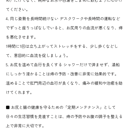
め）だけでなく、純粋なお水や白湯をこまめに飲むように心がけ
てください。
4. 同じ姿勢を長時間続けない デスクワークや長時間の運転など
でずっと座りっぱなしでいると、お尻周りの血流が悪くなり、痔
を悪化させます。
1時間に1回は立ち上がってストレッチをする、少し歩くなどし
て、意図的に血流を促しましょう。
5. お尻を温めて血行を良くする シャワーだけで済ませず、湯船
にしっかり浸かることは痔の予防・改善に非常に効果的です。
温めることで肛門周辺の血行が良くなり、痛みの緩和や治癒を助
けてくれます。
■ お尻と腸の健康を守るための「定期メンテナンス」として
日々の生活習慣を見直すことは、痔の予防やお腹の調子を整える
上で非常に大切です。