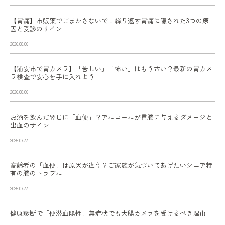
【胃痛】市販薬でごまかさないで！繰り返す胃痛に隠された3つの原
因と受診のサイン
2026.08.06
【浦安市で胃カメラ】「苦しい」「怖い」はもう古い？最新の胃カメ
ラ検査で安心を手に入れよう
2026.08.06
お酒を飲んだ翌日に「血便」？アルコールが胃腸に与えるダメージと
出血のサイン
2026.07.22
高齢者の「血便」は原因が違う？ご家族が気づいてあげたいシニア特
有の腸のトラブル
2026.07.22
健康診断で「便潜血陽性」無症状でも大腸カメラを受けるべき理由