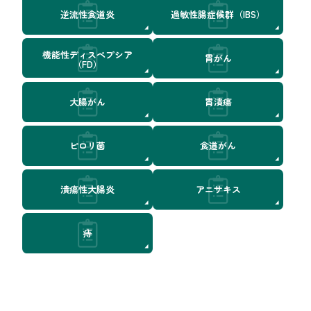
逆流性食道炎
過敏性腸症候群（IBS）
機能性ディスペプシア
胃がん
（FD）
大腸がん
胃潰瘍
ピロリ菌
食道がん
潰瘍性大腸炎
アニサキス
痔